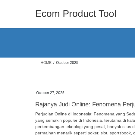
Skip
Skip
to
to
Ecom Product Tool
the
the
content
Navigation
HOME
October 2025
October 27, 2025
Rajanya Judi Online: Fenomena Perju
Perjudian Online di Indonesia: Fenomena yang Sed
yang semakin populer di Indonesia, terutama di k
perkembangan teknologi yang pesat, banyak situs 
permainan menarik seperti poker, slot, sportsbook