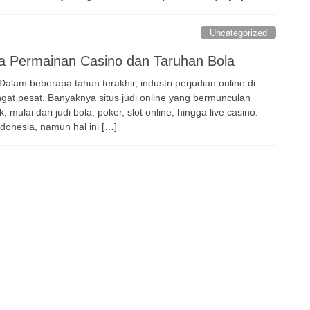
Uncategorized
ara Permainan Casino dan Taruhan Bola
alam beberapa tahun terakhir, industri perjudian online di
at pesat. Banyaknya situs judi online yang bermunculan
lai dari judi bola, poker, slot online, hingga live casino.
Indonesia, namun hal ini […]