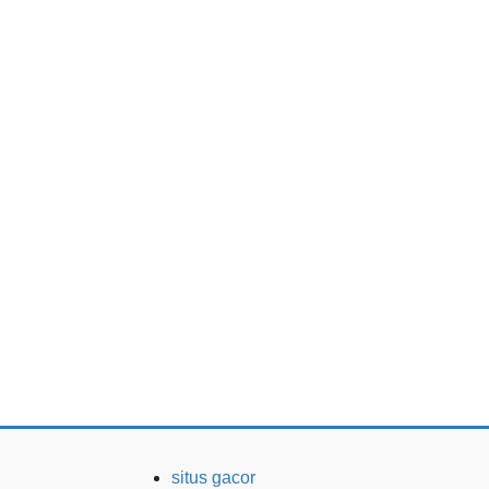
situs gacor