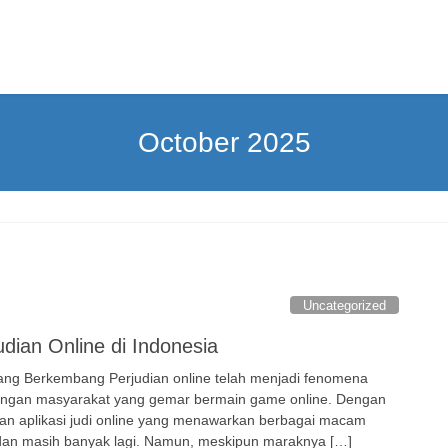
October 2025
Uncategorized
dian Online di Indonesia
ang Berkembang Perjudian online telah menjadi fenomena
alangan masyarakat yang gemar bermain game online. Dengan
dan aplikasi judi online yang menawarkan berbagai macam
, dan masih banyak lagi. Namun, meskipun maraknya […]