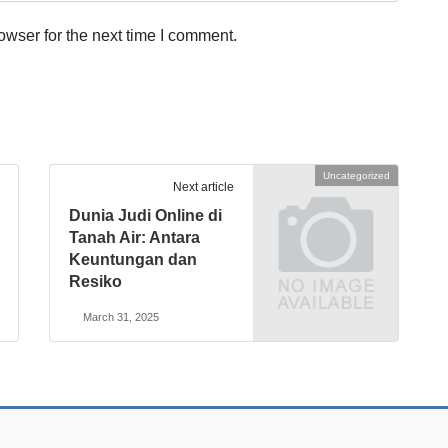
owser for the next time I comment.
Uncategorized
Next article
Dunia Judi Online di
Tanah Air: Antara
Keuntungan dan
Resiko
March 31, 2025