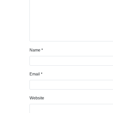
Name
*
Email
*
Website