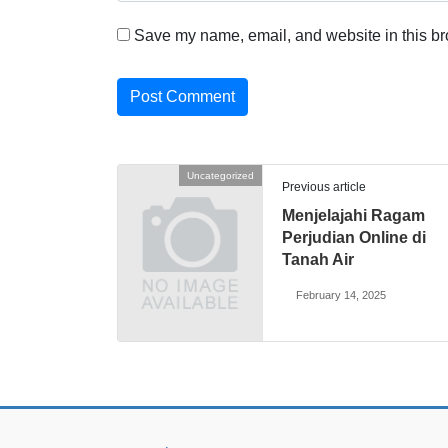
Save my name, email, and website in this br
Uncategorized
Previous article
Menjelajahi Ragam
Perjudian Online di
Tanah Air
February 14, 2025