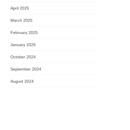
April 2025
March 2025
February 2025
January 2025
October 2024
September 2024
August 2024